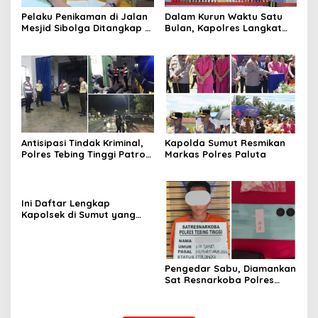
Pelaku Penikaman di Jalan
Dalam Kurun Waktu Satu
Mesjid Sibolga Ditangkap di
Bulan, Kapolres Langkat
Pinangsori, Motif Dendam
Rilis Pengungkapan Kasus
Kerja
Narkotika, Tindak Pidana
Kriminal, dan Kekerasan
Seksual terhadap Anak
Antisipasi Tindak Kriminal,
Kapolda Sumut Resmikan
Polres Tebing Tinggi Patroli
Markas Polres Paluta
Perintis Presisi dan
Stasioner
Ini Daftar Lengkap
Kapolsek di Sumut yang
Dimutasi
Pengedar Sabu, Diamankan
Sat Resnarkoba Polres
Tebing Tinggi, Sita Barang
Bukti 9,56 Gram