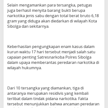
p
Selain mengamankan para tersangka, petugas
a
juga berhasil menyita barang bukti berupa
i
narkotika jenis sabu dengan total berat bruto 6,18
a
gram yang diduga akan diedarkan di wilayah Kota
n
K
Sibolga dan sekitarnya.
i
n
e
r
Keberhasilan pengungkapan enam kasus dalam
j
kurun waktu 17 hari tersebut menjadi salah satu
a
S
capaian penting Satresnarkoba Polres Sibolga
a
dalam upaya memberantas peredaran narkotika di
t
wilayah hukumnya.
u
a
n
R
e
Dari 10 tersangka yang diamankan, tiga di
s
antaranya merupakan residivis yang kembali
e
terlibat dalam tindak pidana narkotika. Fakta
r
tersebut menunjukkan bahwa ancaman peredaran
s