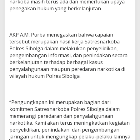
e
narkoba masih terus ada dan memerlukan upaya
N
penegakan hukum yang berkelanjutan.
a
r
k
o
b
AKP A.M. Purba menegaskan bahwa capaian
a
tersebut merupakan hasil kerja Satresnarkoba
P
Polres Sibolga dalam melakukan penyelidikan,
o
pengembangan informasi, dan penindakan secara
l
berkelanjutan terhadap berbagai kasus
r
e
penyalahgunaan maupun peredaran narkotika di
s
wilayah hukum Polres Sibolga.
S
i
b
o
l
“Pengungkapan ini merupakan bagian dari
g
komitmen Satresnarkoba Polres Sibolga dalam
a
memerangi peredaran dan penyalahgunaan
.
narkotika. Kami akan terus meningkatkan kegiatan
penyelidikan, penindakan, dan pengembangan
jaringan untuk mengungkap pelaku-pelaku lainnya