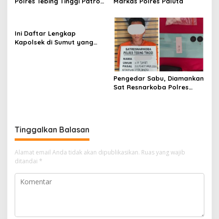
Polres Tebing Tinggi Patroli
Markas Polres Paluta
Perintis Presisi dan
Stasioner
Ini Daftar Lengkap
Kapolsek di Sumut yang
Dimutasi
Pengedar Sabu, Diamankan
Sat Resnarkoba Polres
Tebing Tinggi, Sita Barang
Bukti 9,56 Gram
Tinggalkan Balasan
Alamat email Anda tidak akan dipublikasikan.
Ruas yang wajib
ditandai
*