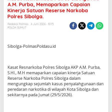
a
A.M. Purba, Memaparkan Capaian
t
Kinerja Satuan Reserse Narkoba
R
Polres Sibolga.
e
s
Redaksi Polmas
4 Juni 2026 - 10:15
n
POLDA SUMUT
a
r
k
o
Sibolga-PolmasPoldasu.id
b
a
P
o
l
Kasat Resnarkoba Polres Sibolga AKP A.M. Purba,
r
S.HI., M.H memaparkan capaian kinerja Satuan
e
Reserse Narkoba Polres Sibolga dalam
s
mengungkap sejumlah kasus penyalahgunaan dan
S
i
peredaran narkotika di wilayah Kota Sibolga dan
b
sekitarnya pada Jumat (29/5/2026).
o
l
g
a