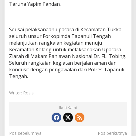
Taruna Yapim Pandan.
Seusai pelaksanaan upacara di Kecamatan Tukka,
seluruh unsur Forkopimda Tapanuli Tengah
melanjutkan rangkaian kegiatan menuju
Kecamatan Kolang untuk melaksanakan Upacara
Ziarah di Makam Pahlawan Nasional Dr. FL. Tobing.
Seluruh rangkaian kegiatan berjalan aman dan
kondusif dengan pengawalan dari Polres Tapanuli
Tengah.
Writer: Ros.s
Ikuti Kami
N
Pos sebelumnya
Pos berikutnya