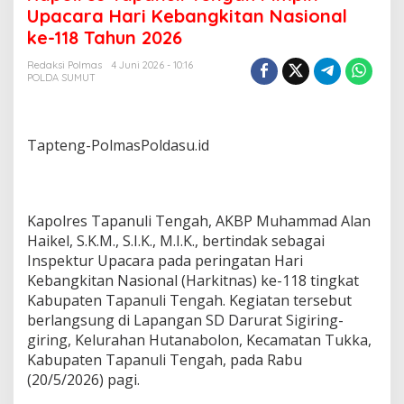
o
Upacara Hari Kebangkitan Nasional
l
ke-118 Tahun 2026
r
e
Redaksi Polmas
4 Juni 2026 - 10:16
s
POLDA SUMUT
T
a
p
a
Tapteng-PolmasPoldasu.id
n
u
l
i
Kapolres Tapanuli Tengah, AKBP Muhammad Alan
T
e
Haikel, S.K.M., S.I.K., M.I.K., bertindak sebagai
n
Inspektur Upacara pada peringatan Hari
g
Kebangkitan Nasional (Harkitnas) ke-118 tingkat
a
Kabupaten Tapanuli Tengah. Kegiatan tersebut
h
berlangsung di Lapangan SD Darurat Sigiring-
P
i
giring, Kelurahan Hutanabolon, Kecamatan Tukka,
m
Kabupaten Tapanuli Tengah, pada Rabu
p
(20/5/2026) pagi.
i
n