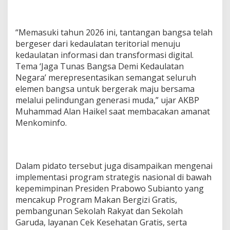
i
o
n
“Memasuki tahun 2026 ini, tantangan bangsa telah
a
bergeser dari kedaulatan teritorial menuju
l
kedaulatan informasi dan transformasi digital.
k
e
Tema ‘Jaga Tunas Bangsa Demi Kedaulatan
-
Negara’ merepresentasikan semangat seluruh
1
elemen bangsa untuk bergerak maju bersama
1
melalui pelindungan generasi muda,” ujar AKBP
8
T
Muhammad Alan Haikel saat membacakan amanat
a
Menkominfo.
h
u
n
2
Dalam pidato tersebut juga disampaikan mengenai
0
2
implementasi program strategis nasional di bawah
6
kepemimpinan Presiden Prabowo Subianto yang
mencakup Program Makan Bergizi Gratis,
pembangunan Sekolah Rakyat dan Sekolah
Garuda, layanan Cek Kesehatan Gratis, serta