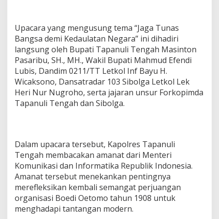
U
p
a
Upacara yang mengusung tema “Jaga Tunas
c
Bangsa demi Kedaulatan Negara” ini dihadiri
a
langsung oleh Bupati Tapanuli Tengah Masinton
r
Pasaribu, SH., MH., Wakil Bupati Mahmud Efendi
a
H
Lubis, Dandim 0211/TT Letkol Inf Bayu H.
a
Wicaksono, Dansatradar 103 Sibolga Letkol Lek
r
Heri Nur Nugroho, serta jajaran unsur Forkopimda
i
Tapanuli Tengah dan Sibolga.
K
e
b
a
n
Dalam upacara tersebut, Kapolres Tapanuli
g
Tengah membacakan amanat dari Menteri
k
Komunikasi dan Informatika Republik Indonesia.
i
t
Amanat tersebut menekankan pentingnya
a
merefleksikan kembali semangat perjuangan
n
organisasi Boedi Oetomo tahun 1908 untuk
N
menghadapi tantangan modern.
a
s