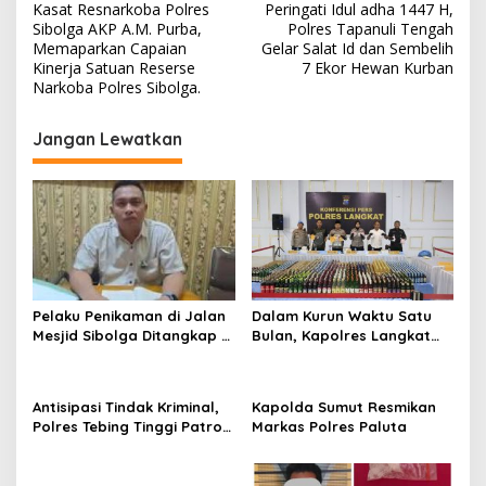
Kasat Resnarkoba Polres
Peringati Idul adha 1447 H,
a
Sibolga AKP A.M. Purba,
Polres Tapanuli Tengah
v
Memaparkan Capaian
Gelar Salat Id dan Sembelih
Kinerja Satuan Reserse
7 Ekor Hewan Kurban
i
Narkoba Polres Sibolga.
g
Jangan Lewatkan
a
s
i
p
o
s
Pelaku Penikaman di Jalan
Dalam Kurun Waktu Satu
Mesjid Sibolga Ditangkap di
Bulan, Kapolres Langkat
Pinangsori, Motif Dendam
Rilis Pengungkapan Kasus
Kerja
Narkotika, Tindak Pidana
Kriminal, dan Kekerasan
Antisipasi Tindak Kriminal,
Kapolda Sumut Resmikan
Seksual terhadap Anak
Polres Tebing Tinggi Patroli
Markas Polres Paluta
Perintis Presisi dan
Stasioner