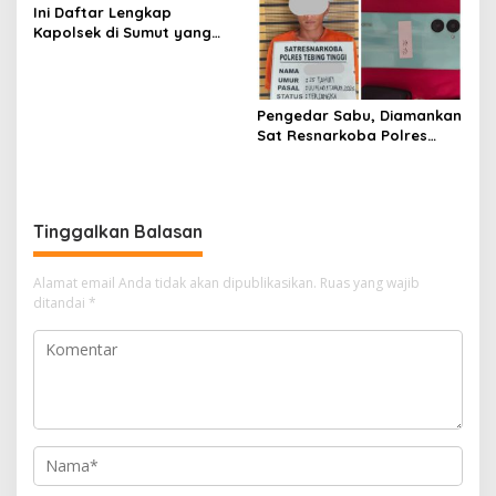
Ini Daftar Lengkap
Kapolsek di Sumut yang
Dimutasi
Pengedar Sabu, Diamankan
Sat Resnarkoba Polres
Tebing Tinggi, Sita Barang
Bukti 9,56 Gram
Tinggalkan Balasan
Alamat email Anda tidak akan dipublikasikan.
Ruas yang wajib
ditandai
*