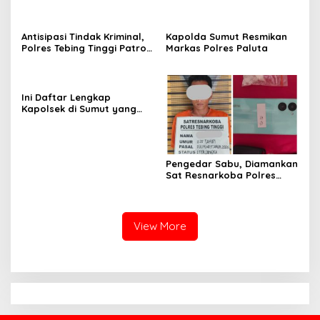
Kerja
Narkotika, Tindak Pidana
Kriminal, dan Kekerasan
Seksual terhadap Anak
Antisipasi Tindak Kriminal,
Kapolda Sumut Resmikan
Polres Tebing Tinggi Patroli
Markas Polres Paluta
Perintis Presisi dan
Stasioner
Ini Daftar Lengkap
Kapolsek di Sumut yang
Dimutasi
Pengedar Sabu, Diamankan
Sat Resnarkoba Polres
Tebing Tinggi, Sita Barang
Bukti 9,56 Gram
View More