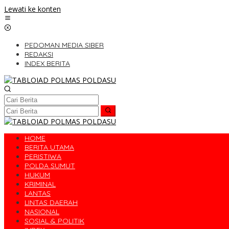
Lewati ke konten
PEDOMAN MEDIA SIBER
REDAKSI
INDEX BERITA
HOME
BERITA UTAMA
PERISTIWA
POLDA SUMUT
HUKUM
KRIMINAL
LANTAS
LINTAS DAERAH
NASIONAL
SOSIAL & POLITIK