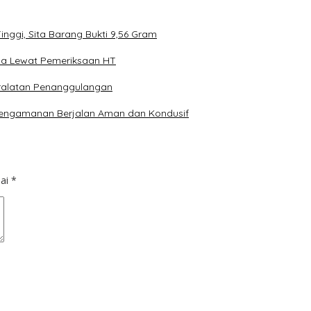
nggi, Sita Barang Bukti 9,56 Gram
ima Lewat Pemeriksaan HT
Peralatan Penanggulangan
n Pengamanan Berjalan Aman dan Kondusif
dai
*