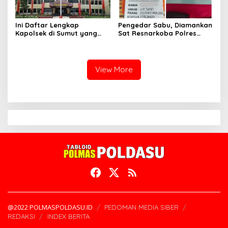
Ini Daftar Lengkap
Pengedar Sabu, Diamankan
Kapolsek di Sumut yang
Sat Resnarkoba Polres
Dimutasi
Tebing Tinggi, Sita Barang
Bukti 9,56 Gram
View More
@2022 POLMASPOLDASU.ID
PEDOMAN MEDIA SIBER
REDAKSI
INDEX BERITA