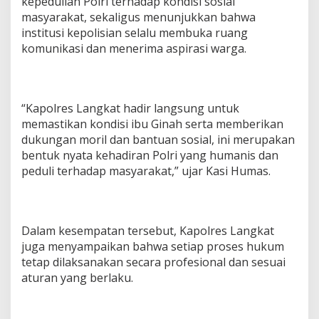
kepedulian Polri terhadap kondisi sosial
d
i
masyarakat, sekaligus menunjukkan bahwa
r
institusi kepolisian selalu membuka ruang
d
komunikasi dan menerima aspirasi warga.
i
T
e
n
g
“Kapolres Langkat hadir langsung untuk
a
memastikan kondisi ibu Ginah serta memberikan
h
dukungan moril dan bantuan sosial, ini merupakan
M
bentuk nyata kehadiran Polri yang humanis dan
a
s
peduli terhadap masyarakat,” ujar Kasi Humas.
y
a
r
a
Dalam kesempatan tersebut, Kapolres Langkat
k
a
juga menyampaikan bahwa setiap proses hukum
t
tetap dilaksanakan secara profesional dan sesuai
*
aturan yang berlaku.