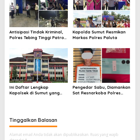
Seksual terhadap Anak
Antisipasi Tindak Kriminal,
Kapolda Sumut Resmikan
Polres Tebing Tinggi Patroli
Markas Polres Paluta
Perintis Presisi dan
Stasioner
Ini Daftar Lengkap
Pengedar Sabu, Diamankan
Kapolsek di Sumut yang
Sat Resnarkoba Polres
Dimutasi
Tebing Tinggi, Sita Barang
Bukti 9,56 Gram
Tinggalkan Balasan
Alamat email Anda tidak akan dipublikasikan.
Ruas yang wajib