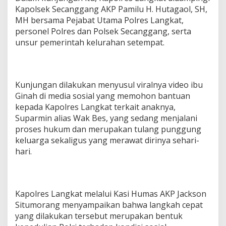
Kapolsek Secanggang AKP Pamilu H. Hutagaol, SH,
a
n
MH bersama Pejabat Utama Polres Langkat,
g
personel Polres dan Polsek Secanggang, serta
g
unsur pemerintah kelurahan setempat.
a
n
g
,
H
Kunjungan dilakukan menyusul viralnya video ibu
u
Ginah di media sosial yang memohon bantuan
m
kepada Kapolres Langkat terkait anaknya,
a
Suparmin alias Wak Bes, yang sedang menjalani
n
i
proses hukum dan merupakan tulang punggung
s
keluarga sekaligus yang merawat dirinya sehari-
m
hari.
e
P
o
l
r
Kapolres Langkat melalui Kasi Humas AKP Jackson
i
Situmorang menyampaikan bahwa langkah cepat
H
yang dilakukan tersebut merupakan bentuk
a