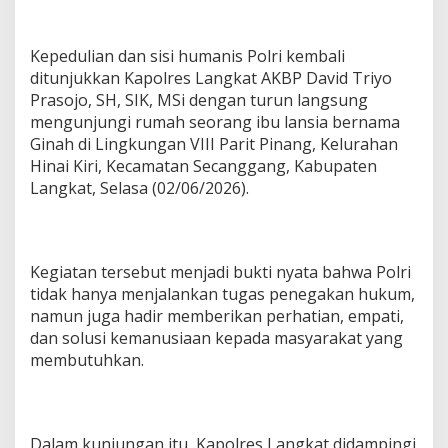
d
u
l
Kepedulian dan sisi humanis Polri kembali
i
ditunjukkan Kapolres Langkat AKBP David Triyo
a
Prasojo, SH, SIK, MSi dengan turun langsung
n
mengunjungi rumah seorang ibu lansia bernama
t
e
Ginah di Lingkungan VIII Parit Pinang, Kelurahan
r
Hinai Kiri, Kecamatan Secanggang, Kabupaten
h
Langkat, Selasa (02/06/2026).
a
d
a
p
L
Kegiatan tersebut menjadi bukti nyata bahwa Polri
a
tidak hanya menjalankan tugas penegakan hukum,
n
namun juga hadir memberikan perhatian, empati,
s
dan solusi kemanusiaan kepada masyarakat yang
i
a
membutuhkan.
d
i
S
e
Dalam kunjungan itu, Kapolres Langkat didampingi
c