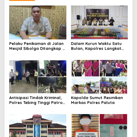
Pelaku Penikaman di Jalan
Dalam Kurun Waktu Satu
Mesjid Sibolga Ditangkap di
Bulan, Kapolres Langkat
Pinangsori, Motif Dendam
Rilis Pengungkapan Kasus
Kerja
Narkotika, Tindak Pidana
Kriminal, dan Kekerasan
Seksual terhadap Anak
Antisipasi Tindak Kriminal,
Kapolda Sumut Resmikan
Polres Tebing Tinggi Patroli
Markas Polres Paluta
Perintis Presisi dan
Stasioner