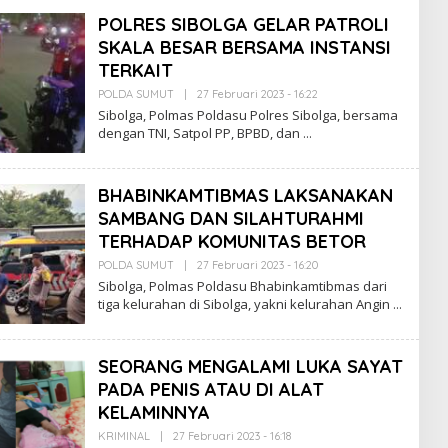
K
POLRES SIBOLGA GELAR PATROLI
S
I
SKALA BESAR BERSAMA INSTANSI
P
TERKAIT
O
L
POLDA SUMUT
|
27 Februari 2023 - 16:22
O
M
L
A
Sibolga, Polmas Poldasu Polres Sibolga, bersama
E
S
dengan TNI, Satpol PP, BPBD, dan
H
R
E
D
BHABINKAMTIBMAS LAKSANAKAN
A
K
SAMBANG DAN SILAHTURAHMI
S
I
TERHADAP KOMUNITAS BETOR
P
O
POLDA SUMUT
|
27 Februari 2023 - 16:20
O
L
L
Sibolga, Polmas Poldasu Bhabinkamtibmas dari
M
E
tiga kelurahan di Sibolga, yakni kelurahan Angin
A
H
S
R
E
D
SEORANG MENGALAMI LUKA SAYAT
A
K
PADA PENIS ATAU DI ALAT
S
I
KELAMINNYA
P
O
KRIMINAL
|
27 Februari 2023 - 16:18
O
L