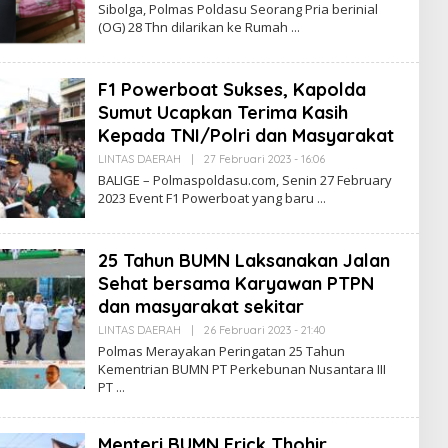
L
Sibolga, Polmas Poldasu Seorang Pria berinial
M
E
(OG) 28 Thn dilarikan ke Rumah
A
H
S
R
E
D
F1 Powerboat Sukses, Kapolda
A
K
Sumut Ucapkan Terima Kasih
S
I
Kepada TNI/Polri dan Masyarakat
P
O
LINTAS DAERAH
|
27 Februari 2023 - 16:06
O
L
L
BALIGE – Polmaspoldasu.com, Senin 27 February
M
E
2023 Event F1 Powerboat yang baru
A
H
S
R
E
D
25 Tahun BUMN Laksanakan Jalan
A
K
Sehat bersama Karyawan PTPN
S
I
dan masyarakat sekitar
P
O
LINTAS DAERAH
|
26 Februari 2023 - 21:40
O
L
L
Polmas Merayakan Peringatan 25 Tahun
M
E
Kementrian BUMN PT Perkebunan Nusantara III
A
H
S
PT
R
E
D
A
Menteri BUMN Erick Thohir
K