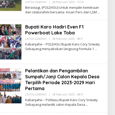
A
LINTAS DAERAH
|
28 Februari 2023 - 15:25
O
S
L
Berastagi, (POLDASU) Untuk menjalin kemitraan
E
dan silaturahmi bersama Insan Pers dan LSM
H
R
E
D
Bupati Karo Hadiri Even F1
A
K
Powerboat Lake Toba
S
I
LINTAS DAERAH
|
28 Februari 2023 - 08:17
O
P
L
Kabanjahe – POLDASU Bupati Karo Cory Sriwaty
O
E
Sebayang menyaksikan langsung Formula 1
L
H
M
R
A
E
S
D
A
K
Pelantikan dan Pengambilan
S
I
Sumpah/Janji Calon Kepala Desa
P
Terpilih Periode 2023-2029 Hari
O
L
Pertama
M
A
LINTAS DAERAH
|
28 Februari 2023 - 08:15
O
S
L
Kabanjahe – Poldasu Bupati Karo Cory Sriwaty
E
Sebayang melantik calon Kepala Desa
H
R
E