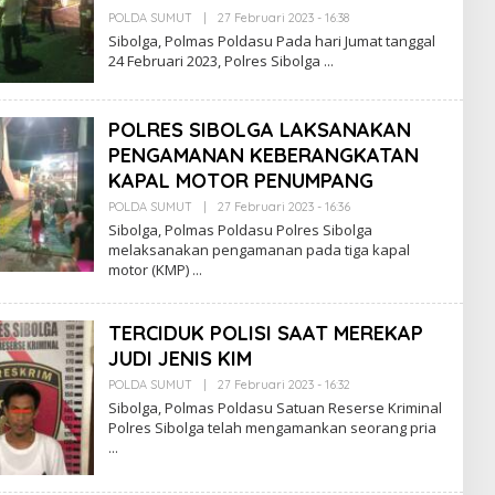
L
POLDA SUMUT
|
27 Februari 2023 - 16:38
O
M
L
A
Sibolga, Polmas Poldasu Pada hari Jumat tanggal
E
S
24 Februari 2023, Polres Sibolga
H
R
E
D
POLRES SIBOLGA LAKSANAKAN
A
K
PENGAMANAN KEBERANGKATAN
S
I
KAPAL MOTOR PENUMPANG
P
O
POLDA SUMUT
|
27 Februari 2023 - 16:36
O
L
L
Sibolga, Polmas Poldasu Polres Sibolga
M
E
melaksanakan pengamanan pada tiga kapal
A
H
S
motor (KMP)
R
E
D
A
TERCIDUK POLISI SAAT MEREKAP
K
S
JUDI JENIS KIM
I
P
POLDA SUMUT
|
27 Februari 2023 - 16:32
O
O
L
Sibolga, Polmas Poldasu Satuan Reserse Kriminal
L
E
M
Polres Sibolga telah mengamankan seorang pria
H
A
R
S
E
D
A