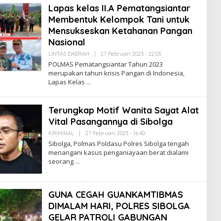
D
Lapas kelas II.A Pematangsiantar
A
K
Membentuk Kelompok Tani untuk
S
Mensukseskan Ketahanan Pangan
I
P
Nasional
O
L
LINTAS DAERAH
|
27 Februari 2023 - 22:03
O
M
L
POLMAS Pematangsiantar Tahun 2023
A
E
S
merupakan tahun krisis Pangan di Indonesia,
H
Lapas Kelas
R
E
D
A
Terungkap Motif Wanita Sayat Alat
K
S
Vital Pasangannya di Sibolga
I
P
KRIMINAL
|
27 Februari 2023 - 16:40
O
O
L
Sibolga, Polmas Poldasu Polres Sibolga tengah
L
E
M
menangani kasus penganiayaan berat dialami
H
A
seorang
R
S
E
D
A
K
GUNA CEGAH GUANKAMTIBMAS
S
I
DIMALAM HARI, POLRES SIBOLGA
P
GELAR PATROLI GABUNGAN
O