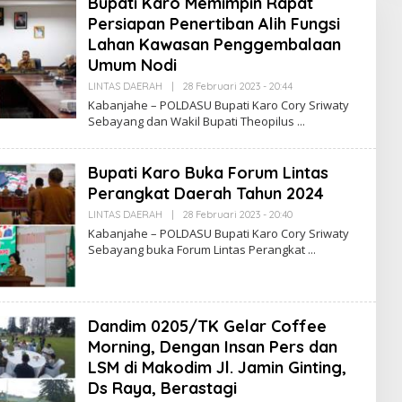
Bupati Karo Memimpin Rapat
Persiapan Penertiban Alih Fungsi
Lahan Kawasan Penggembalaan
Umum Nodi
LINTAS DAERAH
|
28 Februari 2023 - 20:44
O
L
Kabanjahe – POLDASU Bupati Karo Cory Sriwaty
E
Sebayang dan Wakil Bupati Theopilus
H
R
E
D
Bupati Karo Buka Forum Lintas
A
K
Perangkat Daerah Tahun 2024
S
I
LINTAS DAERAH
|
28 Februari 2023 - 20:40
O
P
L
Kabanjahe – POLDASU Bupati Karo Cory Sriwaty
O
E
Sebayang buka Forum Lintas Perangkat
L
H
M
R
A
E
S
D
A
K
Dandim 0205/TK Gelar Coffee
S
I
Morning, Dengan Insan Pers dan
P
LSM di Makodim Jl. Jamin Ginting,
O
L
Ds Raya, Berastagi
M